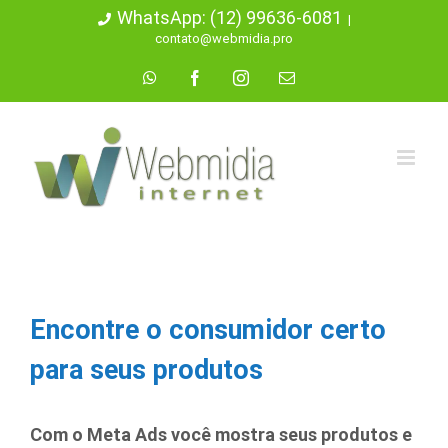
Ir
WhatsApp: (12) 99636-6081
|
contato@webmidia.pro
para
WhatsApp
Facebook
Instagram
E-
o
mail
conteúdo
Encontre o consumidor certo
para seus produtos
Com o Meta Ads você mostra seus produtos e