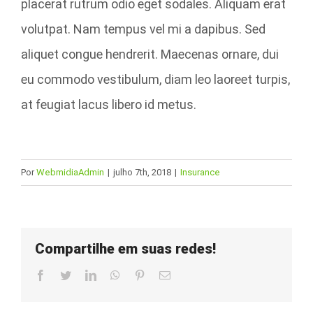
placerat rutrum odio eget sodales. Aliquam erat
volutpat. Nam tempus vel mi a dapibus. Sed
aliquet congue hendrerit. Maecenas ornare, dui
eu commodo vestibulum, diam leo laoreet turpis,
at feugiat lacus libero id metus.
Por
WebmidiaAdmin
|
julho 7th, 2018
|
Insurance
Compartilhe em suas redes!
Facebook
Twitter
LinkedIn
WhatsApp
Pinterest
E-
mail