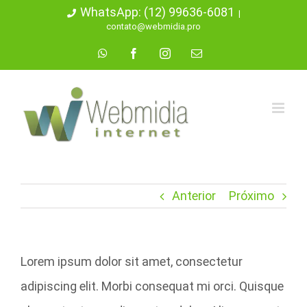
Ir
WhatsApp: (12) 99636-6081
|
contato@webmidia.pro
para
WhatsApp
Facebook
Instagram
E-
o
mail
conteúdo
Anterior
Próximo
Lorem ipsum dolor sit amet, consectetur
adipiscing elit. Morbi consequat mi orci. Quisque