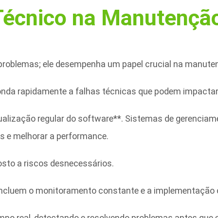
Técnico na Manutenção
 problemas; ele desempenha um papel crucial na manuten
nda rapidamente a falhas técnicas que podem impactar a
ualização regular do software**. Sistemas de gerenciam
es e melhorar a performance.
osto a riscos desnecessários.
z incluem o monitoramento constante e a implementação
po real, detectando e resolvendo problemas antes que e