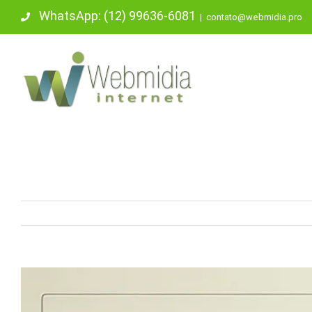
Ir
WhatsApp: (12) 99636-6081
|
contato@webmidia.pro
para
o
conteúdo
View
Larger