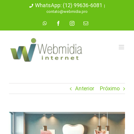
Ir
WhatsApp: (12) 99636-6081
|
contato@webmidia.pro
para
WhatsApp
Facebook
Instagram
E-
o
mail
conteúdo
Anterior
Próximo
View
Larger