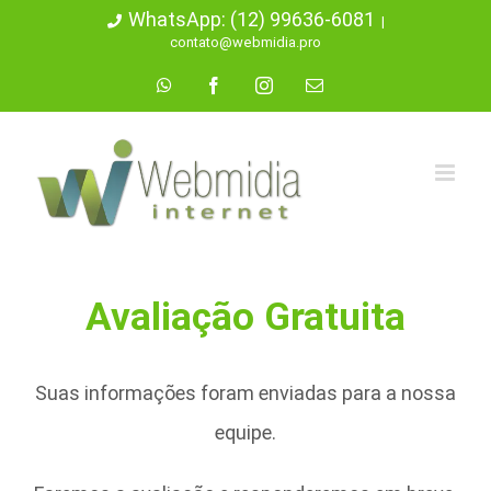
Ir
WhatsApp: (12) 99636-6081
|
contato@webmidia.pro
para
WhatsApp
Facebook
Instagram
E-
o
mail
conteúdo
Avaliação Gratuita
Suas informações foram enviadas para a nossa
equipe.